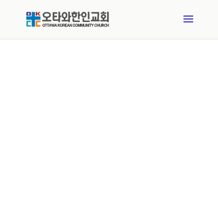
예배
아버지께 참되게 예배하는 자들은 영과 진리로 예배할 때가
오나니 곧 이 때라 아버지께서는 자기에게 이렇게 예배하는
자들을 찾으시느니라 하나님은 영이시니 예배하는 자가 영과
진리로 예배할지니라
(요한복음 4:23-24)
주일예배 동영상
수요예배 동영상
새벽예배 LIVE
수요예배 LIVE
예배시간 안내
주보
교회연혁