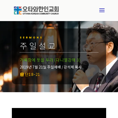
SERMONS
주일설교
거룩함에 뜻을 두라 (다니엘강해 3)
2019년 7월 21일 주일예배 / 강석제 목사
단1:8~21