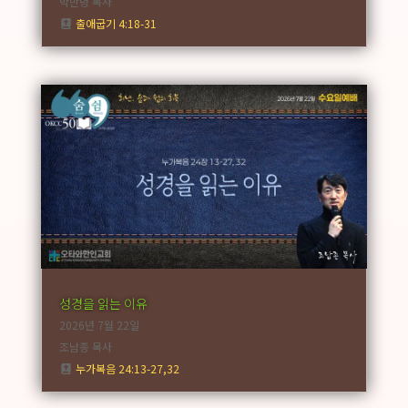
박만녕 목사
출애굽기 4:18-31
성경을 읽는 이유
2026년 7월 22일
조남종 목사
누가복음 24:13-27,32