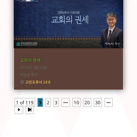
교회의 권세
2026년 7월 15일
박만녕 목사
고린도후서 10:8
1 of 119
1
2
3
10
20
30