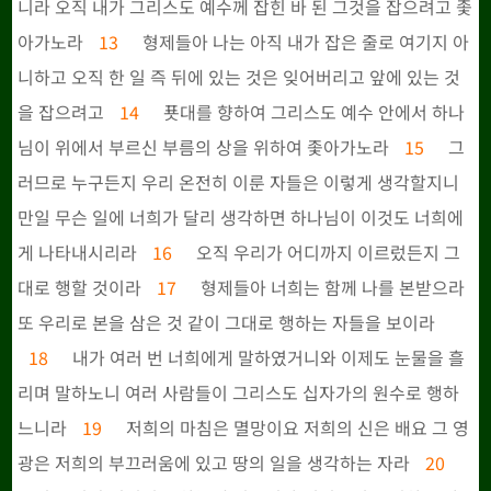
니라 오직 내가 그리스도 예수께 잡힌 바 된 그것을 잡으려고 좇
아가노라
13
형제들아 나는 아직 내가 잡은 줄로 여기지 아
니하고 오직 한 일 즉 뒤에 있는 것은 잊어버리고 앞에 있는 것
을 잡으려고
14
푯대를 향하여 그리스도 예수 안에서 하나
님이 위에서 부르신 부름의 상을 위하여 좇아가노라
15
그
러므로 누구든지 우리 온전히 이룬 자들은 이렇게 생각할지니
만일 무슨 일에 너희가 달리 생각하면 하나님이 이것도 너희에
게 나타내시리라
16
오직 우리가 어디까지 이르렀든지 그
대로 행할 것이라
17
형제들아 너희는 함께 나를 본받으라
또 우리로 본을 삼은 것 같이 그대로 행하는 자들을 보이라
18
내가 여러 번 너희에게 말하였거니와 이제도 눈물을 흘
리며 말하노니 여러 사람들이 그리스도 십자가의 원수로 행하
느니라
19
저희의 마침은 멸망이요 저희의 신은 배요 그 영
광은 저희의 부끄러움에 있고 땅의 일을 생각하는 자라
20