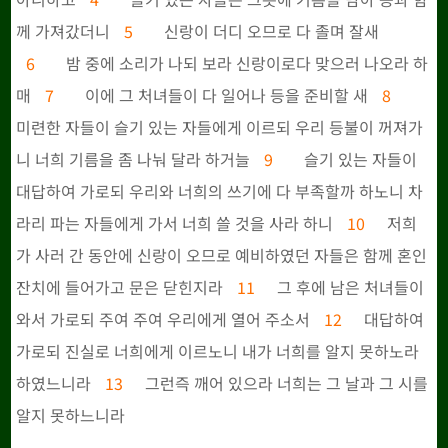
께 가져갔더니
5
신랑이 더디 오므로 다 졸며 잘새
6
밤 중에 소리가 나되 보라 신랑이로다 맞으러 나오라 하
매
7
이에 그 처녀들이 다 일어나 등을 준비할 새
8
미련한 자들이 슬기 있는 자들에게 이르되 우리 등불이 꺼져가
니 너희 기름을 좀 나눠 달라 하거늘
9
슬기 있는 자들이
대답하여 가로되 우리와 너희의 쓰기에 다 부족할까 하노니 차
라리 파는 자들에게 가서 너희 쓸 것을 사라 하니
10
저희
가 사러 간 동안에 신랑이 오므로 예비하였던 자들은 함께 혼인
잔치에 들어가고 문은 닫힌지라
11
그 후에 남은 처녀들이
와서 가로되 주여 주여 우리에게 열어 주소서
12
대답하여
가로되 진실로 너희에게 이르노니 내가 너희를 알지 못하노라
하였느니라
13
그런즉 깨어 있으라 너희는 그 날과 그 시를
알지 못하느니라