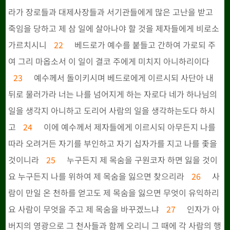
라가 장로들과 대제사장들과 서기관들에게 많은 고난을 받고
죽임을 당하고 제 삼 일에 살아나야 할 것을 제자들에게 비로소
가르치시니
22
베드로가 예수를 붙들고 간하여 가로되 주
여 그리 마옵소서 이 일이 결코 주에게 미치지 아니하리이다
23
예수께서 돌이키시며 베드로에게 이르시되 사단아 내
뒤로 물러가라 너는 나를 넘어지게 하는 자로다 네가 하나님의
일을 생각지 아니하고 도리어 사람의 일을 생각하는도다 하시
고
24
이에 예수께서 제자들에게 이르시되 아무든지 나를
따라 오려거든 자기를 부인하고 자기 십자가를 지고 나를 좇을
것이니라
25
누구든지 제 목숨을 구원코자 하면 잃을 것이
요 누구든지 나를 위하여 제 목숨을 잃으면 찾으리라
26
사
람이 만일 온 천하를 얻고도 제 목숨을 잃으면 무엇이 유익하리
요 사람이 무엇을 주고 제 목숨을 바꾸겠느냐
27
인자가 아
버지의 영광으로 그 천사들과 함께 오리니 그 때에 각 사람의 행