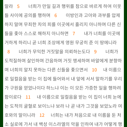
말라
5
너희가 만일 길과 행위를 참으로 바르게 하여 이웃
들 사이에 공의를 행하며
6
이방인과 고아와 과부를 압제
하지 말며 무죄한 자의 피를 이곳에서 흘리지 아니하며 다른 신
들을 좇아 스스로 해하지 아니하면
7
내가 너희를 이곳에
거하게 하리니 곧 너희 조상에게 영원 무궁히 준 이 땅에니라
8
너희가 무익한 거짓말을 의뢰하는도다
9
너희가
도적질하며 살인하며 간음하며 거짓 맹세하며 바알에게 분향하
며 너희의 알지 못하는 다른 신들을 좇으면서
10
내 이름으
로 일컬음을 받는 이 집에 들어와서 내 앞에 서서 말하기를 우리
가 구원을 얻었나이다 하느냐 이는 이 모든 가증한 일을 행하려
함이로다
11
내 이름으로 일컬음을 받는 이 집이 너희 눈에
는 도적의 굴혈로 보이느냐 보라 나 곧 내가 그것을 보았노라 여
호와의 말이니라
12
너희는 내가 처음으로 내 이름을 둔 처
소 실로에 가서 내 백성 이스라엘의 악을 인하여 내가 어떻게 행