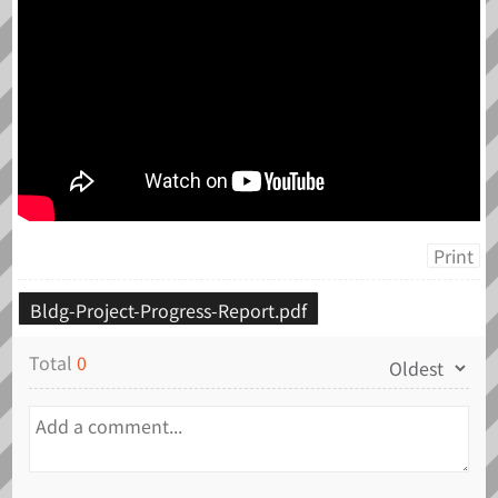
Print
Bldg-Project-Progress-Report.pdf
Total
0