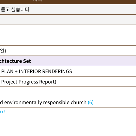
 듣고 싶습니다
8일)
htecture Set
 PLAN + INTERIOR RENDERINGS
oject Progress Report)
and environmentally responsible church
(6)
(1)
.
(2)