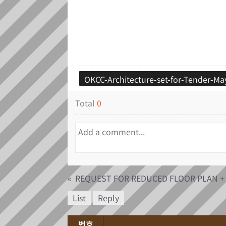
OKCC-Architecture-set-for-Tender-Ma
Total
0
«
List
Reply
번호