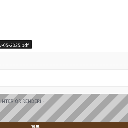
y-05-2025.pdf
REQUEST FOR REDUCED FLOOR PLAN + INTERIOR RENDERINGS
제목