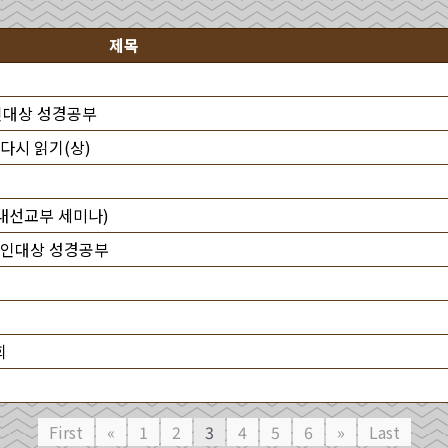
제목
인대상 성경공부
 다시 읽기(상)
내선교부 세미나)
 교인대상 성경공부
회
First
«
1
2
3
4
5
6
»
Last