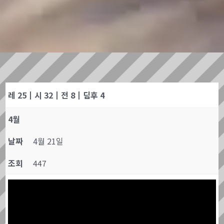
레 25┃시 32┃전 8┃딤후 4
4월
날짜
4월 21일
조회
447