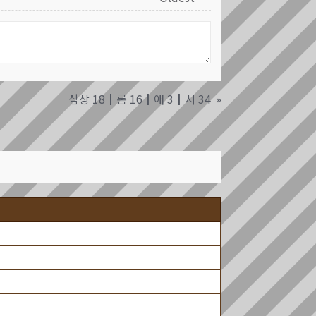
삼상 18┃롬 16┃애 3┃시 34
»