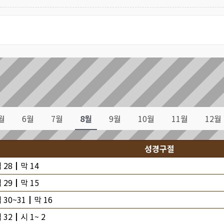
월
6월
7월
8월
9월
10월
11월
12월
성경구절
 28┃막 14
 29┃막 15
 30~31┃막 16
 32┃시 1~ 2