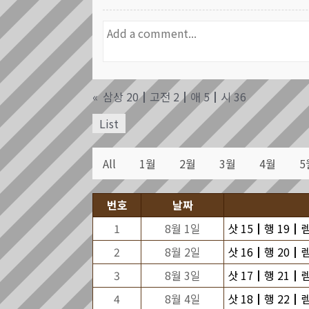
«
삼상 20┃고전 2┃애 5┃시 36
List
All
1월
2월
3월
4월
5
번호
날짜
1
8월 1일
삿 15┃행 19┃렘
2
8월 2일
삿 16┃행 20┃렘
3
8월 3일
삿 17┃행 21┃렘
4
8월 4일
삿 18┃행 22┃렘