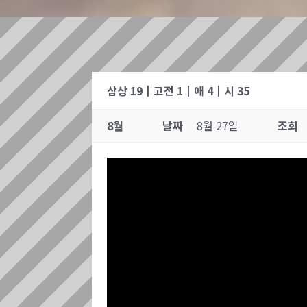
삼상 19┃고전 1┃애 4┃시 35
8월
날짜
8월 27일
조회