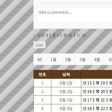
«
삼상 4┃롬 4┃렘 43┃시 18
List
All
1월
2월
3월
4월
5
번호
날짜
1
8월 1일
삿 15┃행 19┃렘
2
8월 2일
삿 16┃행 20┃렘
3
8월 3일
삿 17┃행 21┃렘
4
8월 4일
삿 18┃행 22┃렘