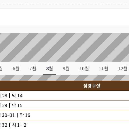
월
6월
7월
8월
9월
10월
11월
12월
성경구절
 28┃막 14
 29┃막 15
 30~31┃막 16
 32┃시 1~ 2