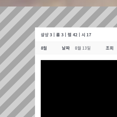
삼상 3┃롬 3┃렘 42┃시 17
8월
날짜
8월 13일
조회