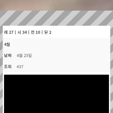
레 27┃시 34┃전 10┃딛 2
4월
날짜
4월 23일
조회
437