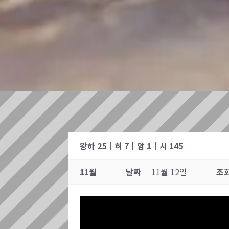
왕하 25┃히 7┃암 1┃시 145
11월
날짜
11월 12일
조