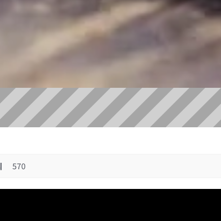
회
570