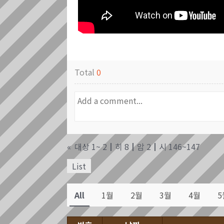
Total
0
«
대상 1~ 2┃히 8┃암 2┃시 146~147
List
All
1월
2월
3월
4월
5