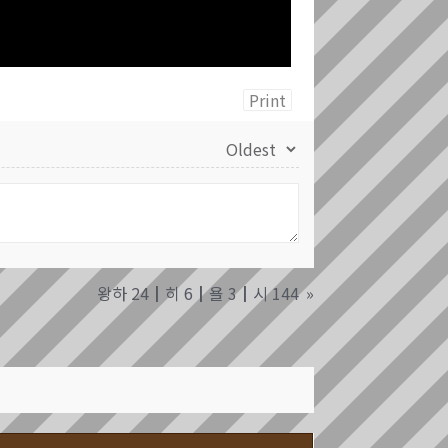
Print
왕하 24┃히 6┃욜 3┃시 144
»