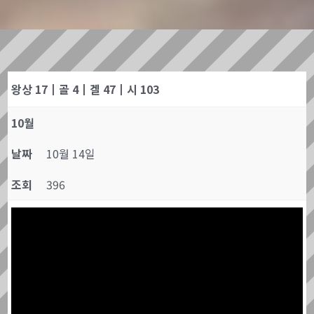
왕상 17┃골 4┃겔 47┃시 103
10월
날짜
10월 14일
조회
396