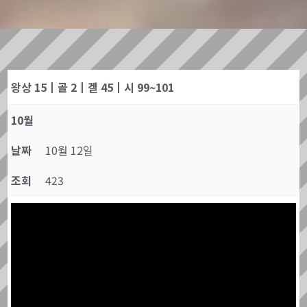
왕상 15┃골 2┃겔 45┃시 99~101
10월
날짜
10월 12일
조회
423