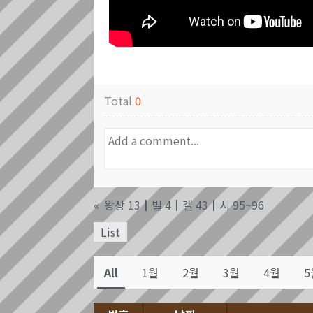
Total
0
«
왕상 13┃빌 4┃겔 43┃시 95~96
List
All
1월
2월
3월
4월
5