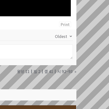
Print
왕상 11┃빌 2┃겔 41┃시 92~93
»