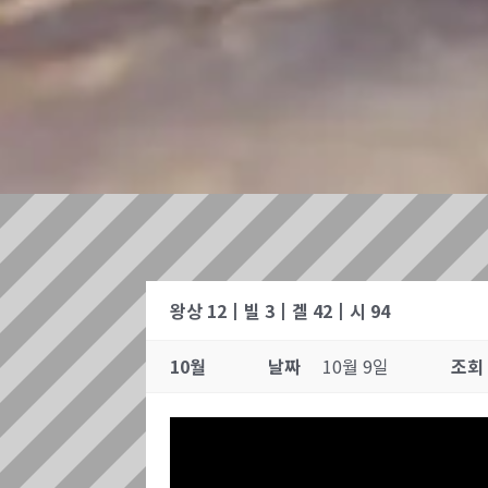
왕상 12┃빌 3┃겔 42┃시 94
10월
날짜
10월 9일
조회