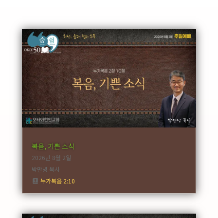
복음, 기쁜 소식
2026년 8월 2일
박만녕 목사
누가복음 2:10