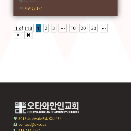
박만녕 목사
시편 67:1-7
1 of 118
1
2
3
10
20
30
3013 Jockvale Rd. K2J 4E4
contact@okcc.ca
613.236.4442