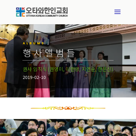
ALBUMS
행사앨범들
권사 임직식 (권영미, 이현영, 지연순, 한은신)
2019-02-10