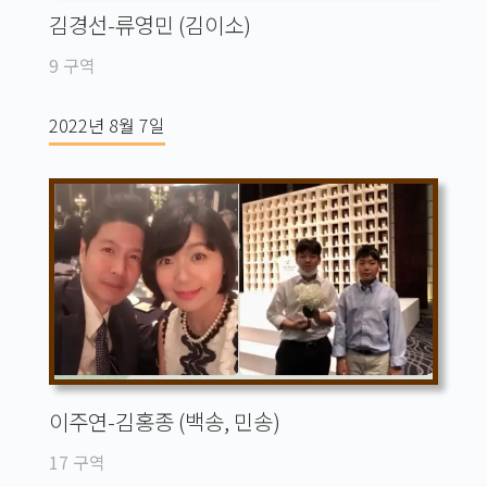
김경선-류영민 (김이소)
9 구역
2022년 8월 7일
이주연-김홍종 (백송, 민송)
17 구역