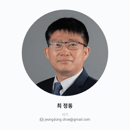
최 정동
서기
jeongdong.choe@gmail.com