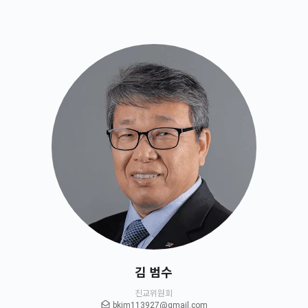
김 범수
친교위원회
bkim113927@gmail.com