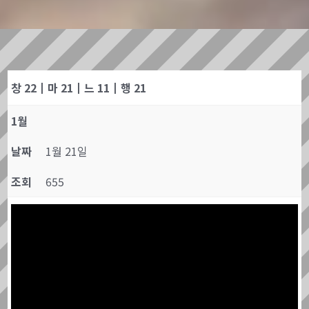
창 22┃마 21┃느 11┃행 21
1월
날짜
1월 21일
조회
655